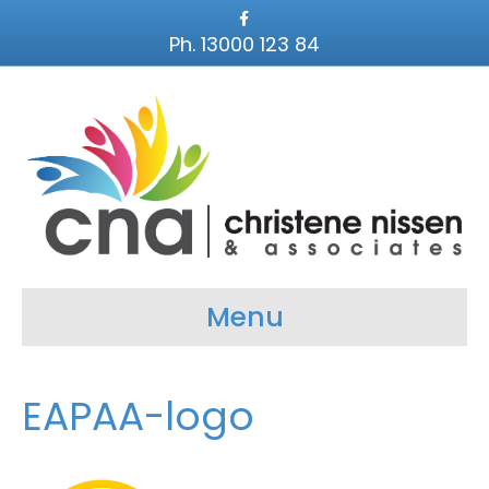
F
a
Ph. 13000 123 84
c
e
b
o
o
k
Menu
EAPAA-logo